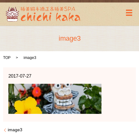
メ
image3
TOP
image3
2017-07-27
image3