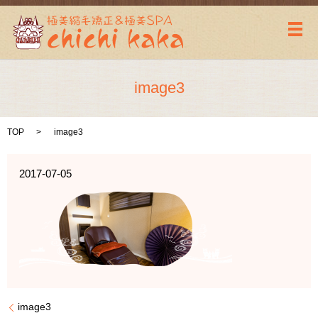
メ
image3
TOP
image3
2017-07-05
image3