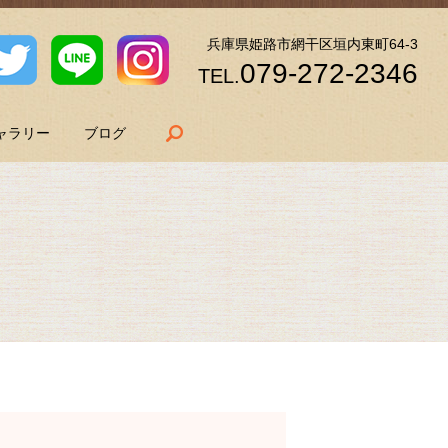
兵庫県姫路市網干区垣内東町64-3
079-272-2346
TEL.
search
ャラリー
ブログ