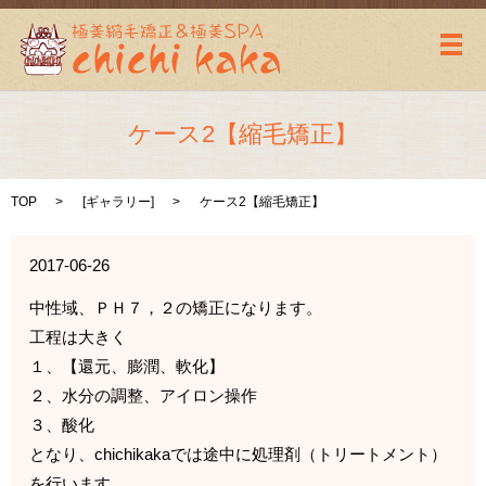
メ
ケース2【縮毛矯正】
TOP
[
ギャラリー
]
ケース2【縮毛矯正】
2017-06-26
中性域、ＰＨ７，２の矯正になります。
工程は大きく
１、【還元、膨潤、軟化】
２、水分の調整、アイロン操作
３、酸化
となり、chichikakaでは途中に処理剤（トリートメント）
を行います。