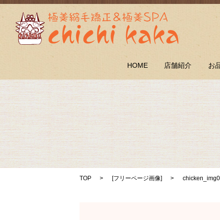
HOME
店舗紹介
お
TOP
[
フリーページ画像
]
chicken_img