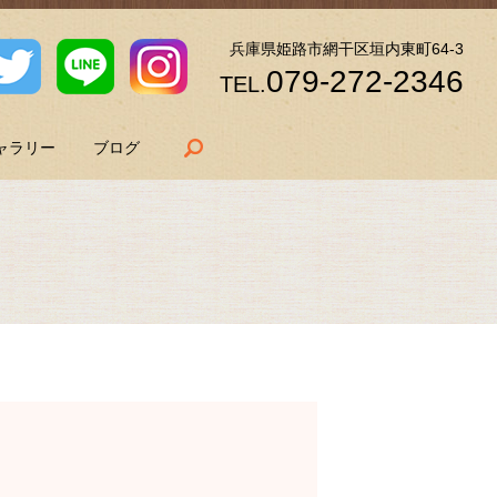
兵庫県姫路市網干区垣内東町64-3
079-272-2346
TEL.
search
ャラリー
ブログ