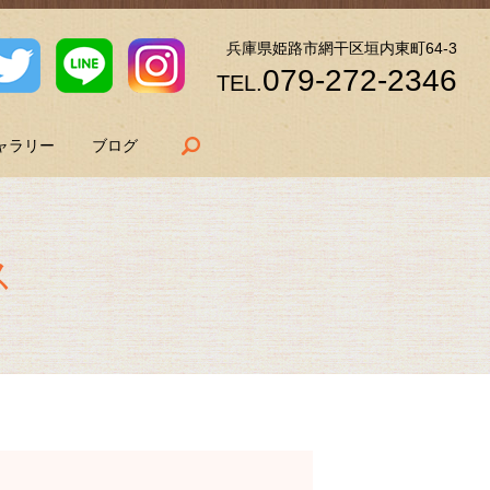
兵庫県姫路市網干区垣内東町64-3
079-272-2346
TEL.
search
ャラリー
ブログ
ス