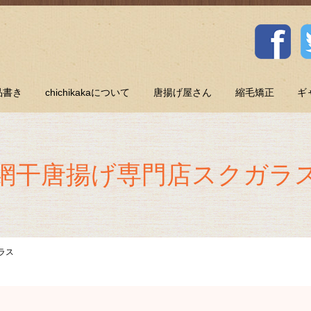
品書き
chichikakaについて
唐揚げ屋さん
縮毛矯正
ギ
網干唐揚げ専門店スクガラ
ラス