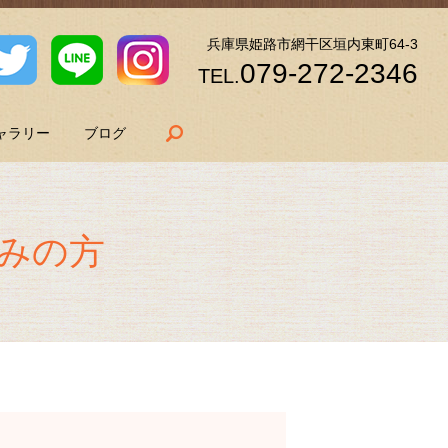
兵庫県姫路市網干区垣内東町64-3
079-272-2346
TEL.
search
ャラリー
ブログ
みの方