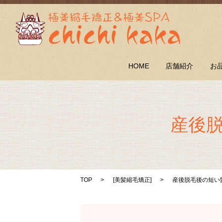
HOME
店舗紹介
お
産後
TOP
[
美髪縮毛矯正
]
産後脱毛後の短い