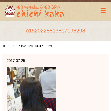
メ
o1520228813817198298
TOP
o1520228813817198298
2017-07-25