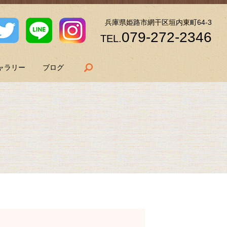
兵庫県姫路市網干区垣内東町64-3
079-272-2346
TEL.
search
ャラリー
ブログ