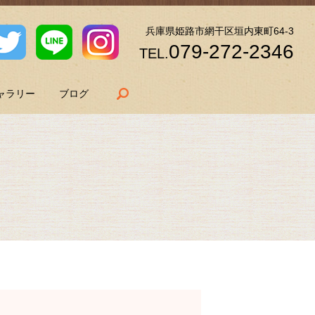
兵庫県姫路市網干区垣内東町64-3
079-272-2346
TEL.
search
ャラリー
ブログ