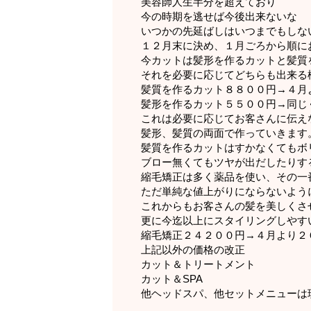
美容師人生半分を超えており
今の時期を逃せば今後出来ないな
いつかの先延ばしはいつまでもしな
１２月末に決め、１月ごろから順に
今カットは髪形を作るカットと髪質
それを必要に応じてどちらも出来る
髪質を作るカット８８００円→４月
髪形を作るカット５５００円→同じ
これは必要に応じてお客さんに伝え
髪形、髪質の両面で作っていきます
髪質を作るカットはすかなくてもボ
ブロー無くてもツヤが出だしたりす
縮毛矯正は多く薬品を使い、その一
ただ単純な値上がりにならないよう
これからもお客さんの髪を美しくさ
更に今迄以上にスタイリングしやす
縮毛矯正２４２００円→４月より２
上記以外の価格の改正
カット＆トリートメント
カット＆SPA
他ヘッドスパ、他セットメニューは