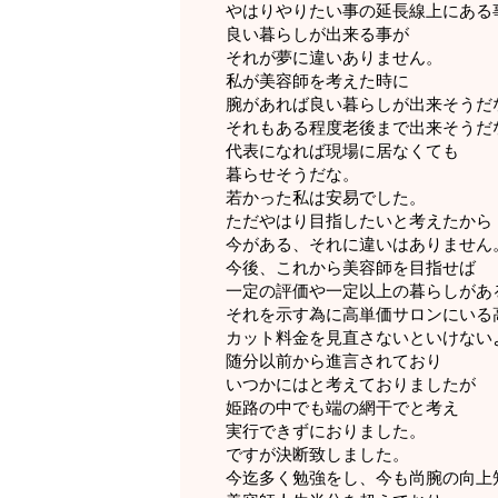
やはりやりたい事の延長線上にある
良い暮らしが出来る事が
それが夢に違いありません。
私が美容師を考えた時に
腕があれば良い暮らしが出来そうだ
それもある程度老後まで出来そうだ
代表になれば現場に居なくても
暮らせそうだな。
若かった私は安易でした。
ただやはり目指したいと考えたから
今がある、それに違いはありません
今後、これから美容師を目指せば
一定の評価や一定以上の暮らしがあ
それを示す為に高単価サロンにいる
カット料金を見直さないといけない
随分以前から進言されており
いつかにはと考えておりましたが
姫路の中でも端の網干でと考え
実行できずにおりました。
ですが決断致しました。
今迄多く勉強をし、今も尚腕の向上