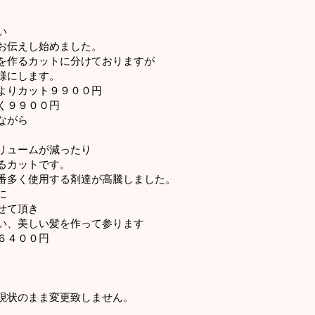
い
お伝えし始めました。
を作るカットに分けておりますが
様にします。
よりカット９９００円
く９９００円
ながら
。
リュームが減ったり
るカットです。
番多く使用する剤達が高騰しました。
に
せて頂き
い、美しい髪を作って参ります
６４００円
現状のまま変更致しません。