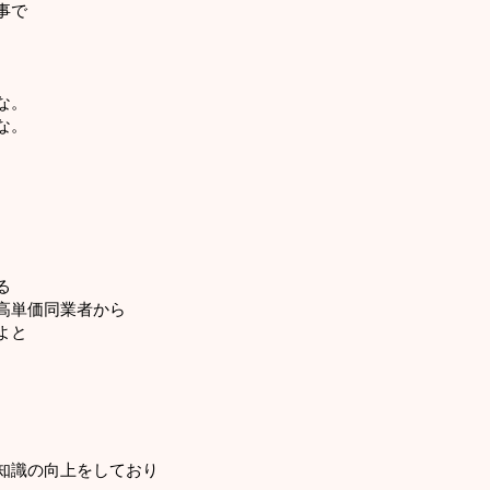
事で
な。
な。
。
る
高単価同業者から
よと
知識の向上をしており