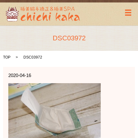
メ
DSC03972
TOP
DSC03972
2020-04-16