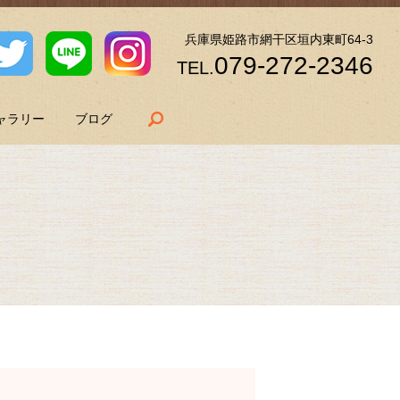
兵庫県姫路市網干区垣内東町64-3
079-272-2346
TEL.
search
ャラリー
ブログ