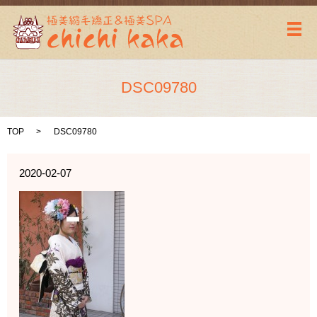
メ
DSC09780
TOP
DSC09780
2020-02-07