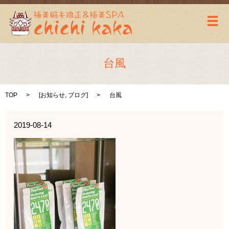
メ
台風
TOP
[
お知らせ
,
ブログ
]
台風
2019-08-14