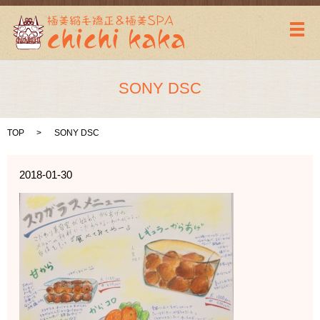
メ
SONY DSC
TOP
SONY DSC
2018-01-30