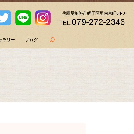
兵庫県姫路市網干区垣内東町64-3
079-272-2346
TEL.
search
ャラリー
ブログ