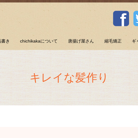
品書き
chichikakaについて
唐揚げ屋さん
縮毛矯正
ギ
キレイな髪作り
り