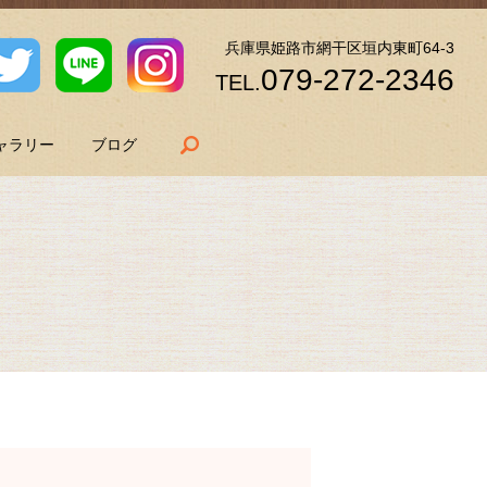
兵庫県姫路市網干区垣内東町64-3
079-272-2346
TEL.
search
ャラリー
ブログ