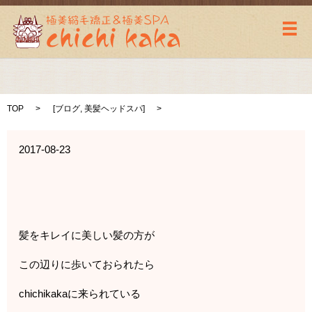
メ
TOP
[
ブログ
,
美髪ヘッドスパ
]
2017-08-23
髪をキレイに美しい髪の方が
この辺りに歩いておられたら
chichikakaに来られている