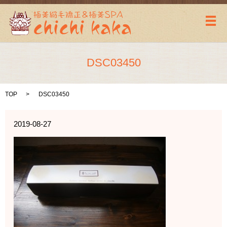
メ
DSC03450
TOP
DSC03450
2019-08-27