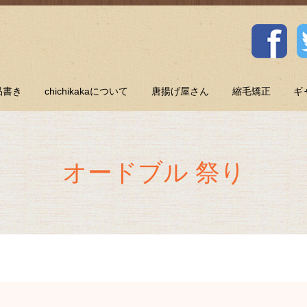
品書き
chichikakaについて
唐揚げ屋さん
縮毛矯正
ギ
オードブル 祭り