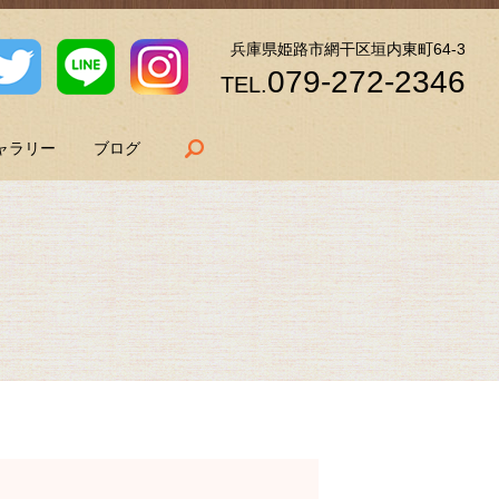
兵庫県姫路市網干区垣内東町64-3
079-272-2346
TEL.
search
ャラリー
ブログ