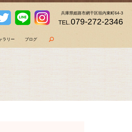
兵庫県姫路市網干区垣内東町64-3
079-272-2346
TEL.
search
ャラリー
ブログ
１