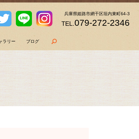
兵庫県姫路市網干区垣内東町64-3
079-272-2346
TEL.
search
ャラリー
ブログ