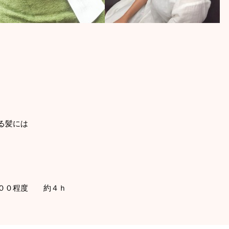
る髪には
０００程度 約４ｈ