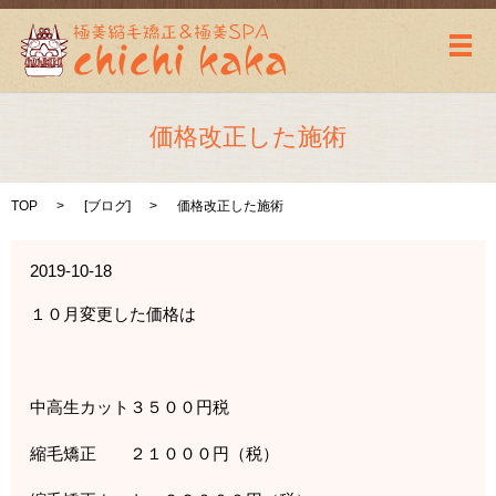
メ
価格改正した施術
TOP
[
ブログ
]
価格改正した施術
2019-10-18
１０月変更した価格は
中高生カット３５００円税
縮毛矯正 ２１０００円（税）