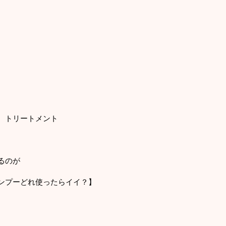
、トリートメント
るのが
ンプーどれ使ったらイイ？】