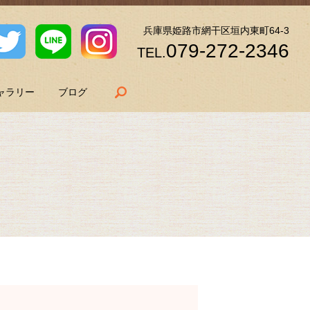
兵庫県姫路市網干区垣内東町64-3
079-272-2346
TEL.
search
ャラリー
ブログ