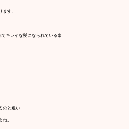
ります。
。
践されてキレイな髪になられている事
るのと違い
よね。