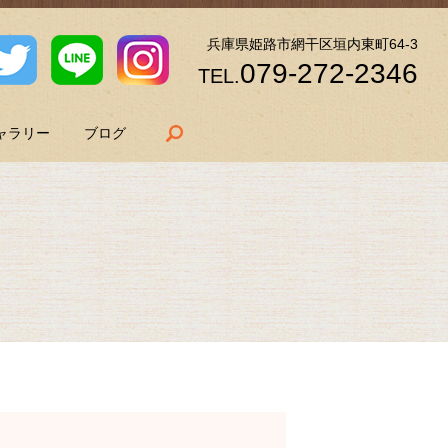
兵庫県姫路市網干区垣内東町64-3
079-272-2346
TEL.
search
ャラリー
ブログ