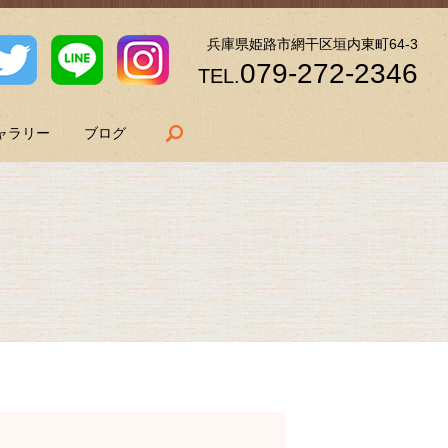
兵庫県姫路市網干区垣内東町64-3
079-272-2346
TEL.
search
ャラリー
ブログ