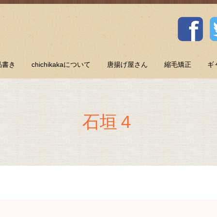
品書き
chichikakaについて
唐揚げ屋さん
縮毛矯正
ギ
石垣４