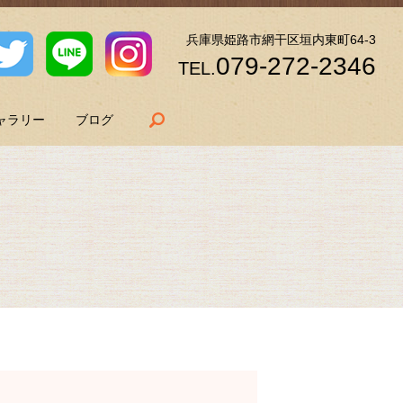
兵庫県姫路市網干区垣内東町64-3
079-272-2346
TEL.
search
ャラリー
ブログ